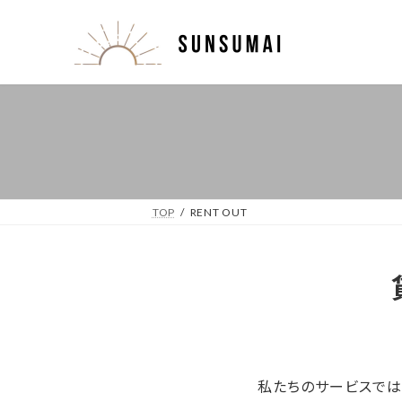
コ
ナ
ン
ビ
テ
ゲ
ン
ー
ツ
シ
へ
ョ
ス
ン
キ
に
ッ
移
プ
動
TOP
RENT OUT
私たちのサービスでは